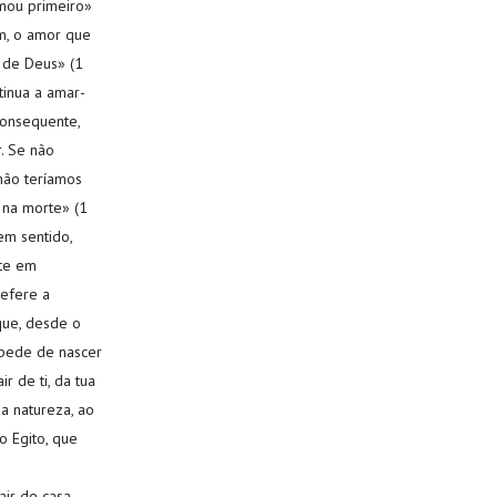
mou primeiro»
im, o amor que
 de Deus» (1
tinua a amar-
consequente,
. Se não
não teríamos
na morte» (1
em sentido,
rte em
refere a
que, desde o
mpede de nascer
 de ti, da tua
da natureza, ao
 Egito, que
air de casa