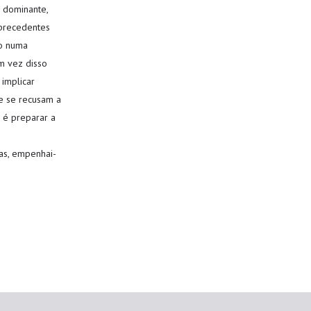
o dominante,
precedentes
ão numa
m vez disso
 implicar
e se recusam a
e é preparar a
as, empenhai-