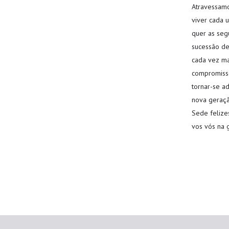
Atravessamos
viver cada 
quer as seg
sucessão de
cada vez ma
compromiss
tornar-se ad
nova geraçã
Sede felize
vos vós na 