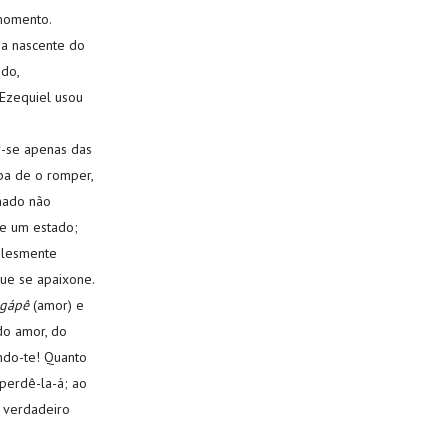
 momento.
 a nascente do
do,
Ezequiel usou
-se apenas das
íba de o romper,
nado não
se um estado;
mplesmente
ue se apaixone.
gápê
(amor) e
do amor, do
ndo-te! Quanto
 perdê-la-á; ao
o verdadeiro