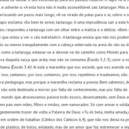
 e adverte-a: «A esta hora não é muito aconselhável sair, tartaruga». Mas a
 arriscando um passo mais longo, vê-se virada de patas para o ar, sobre a s
apo exclama: «Eu bem te avisei, tartaruga; é uma imprudência sair a esta 
ei», respondeu a tartaruga com um olhar entre a malícia e a delícia; «Bem 
z que estou a ver o céu estrelado!». A tartaruga ensina que não nos pode
is ou menos tranquilamente com a cabeça enterrada na areia do céu ou da
a como a tartaruga, extasiar-se e desviar-se do caminho como Moisés para 
va daquela sarça que ardia, mas não se consumia (Êxodo 3,2-3), ouvir a v
hama (Êxodo 3,4)! Aí está a maravilha que nos excede, que nos acende os
 isso, cantamos; por isso, contamos; por isso, repetimos e trauteamos, não
a pedagogia, mas porque a maravilha reclama a poesia. Bem sabemos, de
não está destinada a morrer por falta de conhecimento, mas por falta d
O mundo que atravessamos parece todo escuro, desencantado, sem Deus e
em pais nem mães, filhos e irmãos, sem namorados. Só com armas e solda
rgentemente trazer de volta a Palavra de Deus: «Tu és bela, minha amada,/
 em ordem de batalha» (Cântico dos Cânticos 6,4), que não nos deixa na 
 de plástico, de bolso, enlatado, mas de um amor que faz estremecer e imp