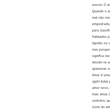
morrer. O a
Quando o am
mal não res
empedrado, 
para classi
Habitados 
lápides no 
mas porque 
significa n
decide-se u
apaixonar-s
Amar é uma 
agôn
(luta)
amor novo, 
mais amas, l
contrário, q
ícone do amo