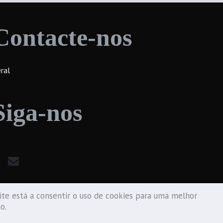
Contacte-nos
ral
Siga-nos
te está a consentir o uso de cookies para uma melhor
ão.