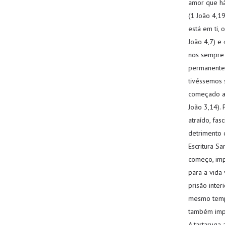
amor que há
(1 João 4,1
está em ti,
João 4,7) e
nos sempre 
permanente.
tivéssemos 
começado a 
João 3,14).
atraído, fa
detrimento d
Escritura S
começo, imp
para a vida
prisão inter
mesmo tempo
também impe
A tartaruga