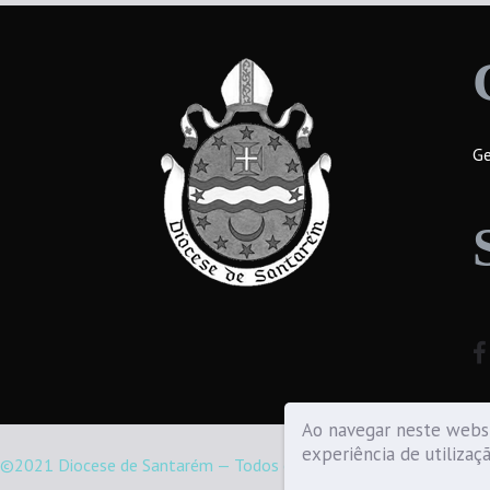
Ge
Ao navegar neste websi
experiência de utilizaç
©2021 Diocese de Santarém — Todos os direitos reservados.