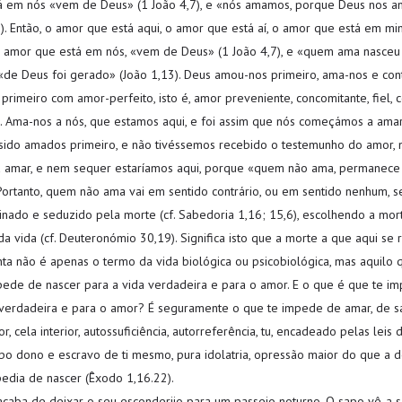
 em nós «vem de Deus» (1 João 4,7), e «nós amamos, porque Deus nos a
9). Então, o amor que está aqui, o amor que está aí, o amor que está em m
 o amor que está em nós, «vem de Deus» (1 João 4,7), e «quem ama nasceu
 «de Deus foi gerado» (João 1,13). Deus amou-nos primeiro, ama-nos e con
primeiro com amor-perfeito, isto é, amor preveniente, concomitante, fiel, 
 Ama-nos a nós, que estamos aqui, e foi assim que nós começámos a amar
sido amados primeiro, e não tivéssemos recebido o testemunho do amor, 
amar, e nem sequer estaríamos aqui, porque «quem não ama, permanece 
 Portanto, quem não ama vai em sentido contrário, ou em sentido nenhum, s
scinado e seduzido pela morte (cf. Sabedoria 1,16; 15,6), escolhendo a mo
a vida (cf. Deuteronómio 30,19). Significa isto que a morte a que aqui se 
anta não é apenas o termo da vida biológica ou psicobiológica, mas aquilo 
ede de nascer para a vida verdadeira e para o amor. E o que é que te i
 verdadeira e para o amor? É seguramente o que te impede de amar, de sair
ior, cela interior, autossuficiência, autorreferência, tu, encadeado pelas leis 
 dono e escravo de ti mesmo, pura idolatria, opressão maior do que a do
dia de nascer (Êxodo 1,16.22).
 acaba de deixar o seu esconderijo para um passeio noturno. O sapo vê-a s