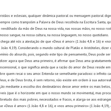
ristãos e eclesiais, qualquer dinâmica pastoral ou mensagem pastoral di
sempre como trampolim a Palavra de Deus recolhida na Escritura Santa, qu
rendilhado da mão de Deus na nossa vida, nas nossas mãos, no nosso ros
nosso sangue, na nossa cultura, na nossa linguagem, no nosso quotidiano.
 chega até nós a atestação de que «Deus é amor» (1 João 4,8 e 16) e «n
1 João 4,19). Considerando o mundo cultural de Platão e Aristóteles, dize
omínio do absurdo, pois, segundo este tipo de pensamento, Deus pode se
 dizer agora que Deus ama primeiro, é afirmar que Deus ama gratuitamen
descensional, o que significa ainda que a razão do amor de Deus reside em
bre quem recai o seu amor. Entenda-se semelhante paradoxo: o infinito c
eus, e de Deus brota, é sem retorno, não existe em ordem à sua autorrea
ção mediante a escolha dos destinatários desse amor entre os mais belos, 
veis (que é o horizonte em que o nosso mundo se movimenta), mas procur
bretudo dos mais pobres, necessitados e fracos, e alarga-se aos estrangei
 se «Deus é amor» (1 João 4,8 e 16), e «nos amou primeiro» (1 João 4,19),