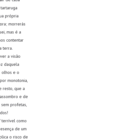
 tartaruga
ua própria
hora; morrerás
sei, mas é a
mos contentar
 terra.
ver a visão
oz daquela
 olhos e o
 por monotonia,
 resto, que a
e assombro e de
 sem profetas,
dos!
 terrível como
presença de um
lica o risco de