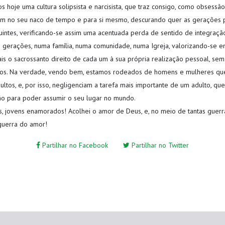
 hoje uma cultura solipsista e narcisista, que traz consigo, como obsessã
um no seu naco de tempo e para si mesmo, descurando quer as gerações 
uintes, verificando-se assim uma acentuada perda de sentido de integraç
 gerações, numa família, numa comunidade, numa Igreja, valorizando-se e
is o sacrossanto direito de cada um à sua própria realização pessoal, sem
os. Na verdade, vendo bem, estamos rodeados de homens e mulheres qu
ultos, e, por isso, negligenciam a tarefa mais importante de um adulto, qu
o para poder assumir o seu lugar no mundo.
s, jovens enamorados! Acolhei o amor de Deus, e, no meio de tantas guerr
guerra do amor!
Partilhar no Facebook
Partilhar no Twitter