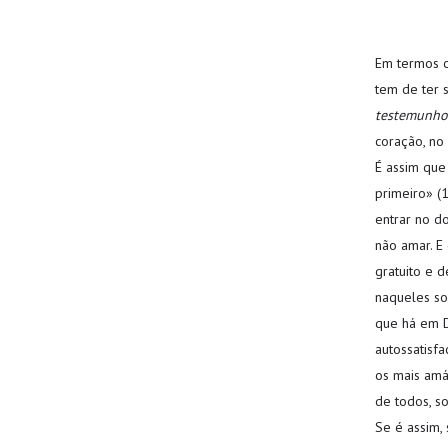
Em termos c
tem de ter 
testemunho
coração, no 
É assim que
primeiro» (
entrar no d
não amar. E
gratuito e 
naqueles so
que há em D
autossatisfa
os mais amá
de todos, so
Se é assim,