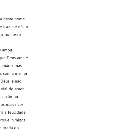
gna deste nome
e traz até nós o
to, no nosso
os amou
r que Deus ama é
r amado, mas
te, com um amor
 Deus, e não
audal do amor
lização ou
os mais ricos,
a a felicidade
ros e inimigos.
 a toada do