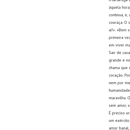
àquela hora,
continua, e,
couraça. O s
aí!». «Bem s
primeira ve
em viver ma
Sair de cas
grande e no
chama que c
coração. Por
nem por mer
humanidade 
maravilha. 
sem amor, s
É preciso u
um exército
amor banal,