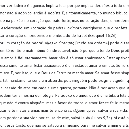
mor verdadeiro é agónico. Implica luta, porque implica decisões a todo o
or não é agónico, então é egoísta. E, sintomaticamente, no mundo bíblico,
ide na paixão, no coração que bate forte, mas no coração duro, empederni
esclerosado, um «coração de pedra», oxímoro vertiginoso que o profeta 
ficar o coração empedernido e embotado de Israel (Ezequiel 36,26).
por um coração de pedra!
Alles in Ordnung
[«tudo em ordem»] pode dizer
cemitério! Se o matrimónio é indissolúvel, não é porque a lei de Deus pro
o amor é fiel eternamente. Amar não é só estar apaixonado. Estar apaixo
ecessariamente amar. Estar apaixonado é um estado; amar é um ato. Sofre-
m ato. É, por isso, que o Deus da Escritura manda amar. Se amar fosse si
e, tal mandamento seria um absurdo, pois ninguém pode exigir a alguém q
sucessão de atos em cadeia: uma guerra, portanto. Não é por acaso que
a
 podem ter a mesma etimologia. Paradoxo do amor, que é uma luta, a luta 
que não é contra ninguém, mas a favor de todos: o amor faz-te feliz, mata
utas, e te matas a amar, mais te encontras: «Quem quiser salvar a sua vida,
uem perder a sua vida por causa de mim, salvá-la-á» (Lucas 9,24). Aí está 
r, Jesus Cristo, que não se salvou a si mesmo para me salvar a mim e a ti.