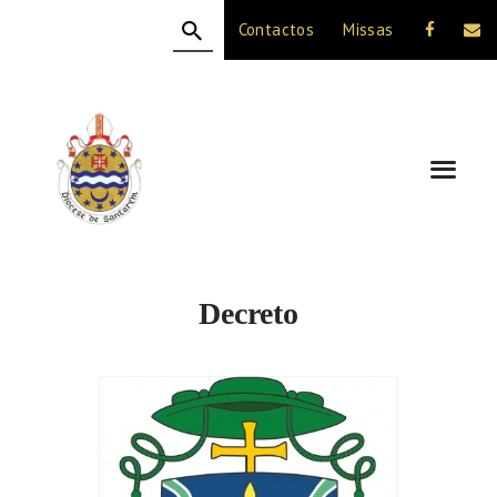
Contactos
Missas
HOME
A DIOCESE
CELEBRAÇÃO
VIDA CRISTÃ
NOTÍCIAS
JUBILEU 50 ANOS
Decreto