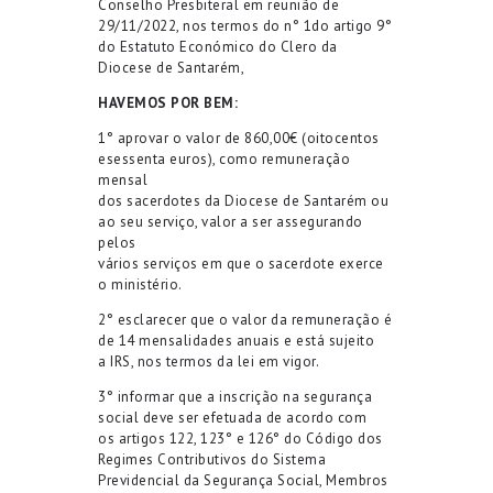
Conselho Presbiteral em reunião de
29/11/2022, nos termos do n° 1do artigo 9°
do Estatuto Económico do Clero da
Diocese de Santarém,
HAVEMOS POR BEM:
1° aprovar o valor de 860,00€ (oitocentos
esessenta euros), como remuneração
mensal
dos sacerdotes da Diocese de Santarém ou
ao seu serviço, valor a ser assegurando
pelos
vários serviços em que o sacerdote exerce
o ministério.
2° esclarecer que o valor da remuneração é
de 14 mensalidades anuais e está sujeito
a IRS, nos termos da lei em vigor.
3° informar que a inscrição na segurança
social deve ser efetuada de acordo com
os artigos 122, 123° e 126° do Código dos
Regimes Contributivos do Sistema
Previdencial da Segurança Social, Membros