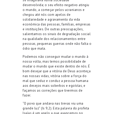
se imaginava numa sociedade
desenvolvida
; o
seu efeito negativo atingiu
o mundo
,
a começar
pelos
ucranianos e
chegou até nós com apelos de
solidariedade
e agravamento da vida
económica
das pessoas, famílias, empresas
e instituições
.
De o
utras
preocupações,
salientamos
os sinais de
degradação
social
n
a qualidade
dos
relaciona
mentos entre
pessoas
, pequenas guerras onde não falta o
ódio que mata.
Podemos não conseguir mudar o mundo à
nossa volta, mas temos possibilidade de
mudar o mundo que existe dentro de nós.
É
bom desejar que a vitória de Deus aconteça
nas nossas vidas, vitória sobre a força do
mal que seduz e conduz a pessoa humana
aos desejos
mais soberbos e egoístas
, e
façamos
as correções que tivermos de
fazer.
“O povo que andava nas trevas viu uma
grande luz”
(Is 9,2).
Esta palavra do profeta
Isaías é um apelo a que avancemos no