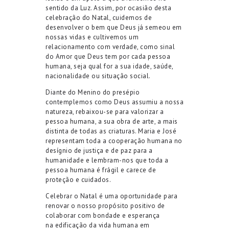
sentido da Luz.
Assim,
por
ocasião d
esta
celebração
do Natal,
cuidemos de
desenvolver o bem que Deus já semeou em
nossas vidas e cultivemos um
relacionamento
com verdade,
como sinal
do Amor que Deus tem por cada pessoa
humana
, seja qual for a sua idade
,
saúde,
nacionalidade ou situação social
.
Diante do Menino do presépio
contemple
mos como Deus
assumiu a
nossa
natureza
,
rebaixou
-se
para valorizar
a
pessoa humana,
a
sua
obra de arte
,
a
mais
distinta de todas as criaturas.
Maria e José
representam toda a cooperação humana no
d
esígnio de justiça e de paz para a
humanidade e lembra
m
-nos que toda a
pessoa humana é frágil e carece de
proteção e cuidados.
C
elebrar o Natal é uma oportunidade
para
renovar o nosso propósito positivo de
colaborar
com bondade e esperança
na
edificação
da
vida humana
em