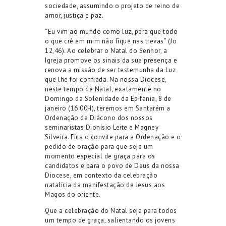
sociedade,
assumindo o projeto de reino de
amor, justiça e paz
.
“
Eu vim ao mundo como luz, para que todo
o que crê em mim não fique nas trevas
” (
Jo
12,46). Ao
celebra
r
o Natal do Senhor
,
a
Igreja
promove os sinais da sua presença
e
r
enova
a missão de ser testemunha da Luz
que lhe foi confiada. Na nossa Diocese,
n
este
tempo de Natal, exatamente no
Domingo da Solenidade da Epifania, 8 de
janeiro
(16.00H)
,
teremos
em Santarém
a
Ordenação de Diácono dos nossos
seminaristas Dionísio Leite e Magney
Silveira
.
Fica o convite para a Ordenação e o
pedido de oração para que seja um
momento especial de graça para os
candidatos e para o povo de Deus da nossa
Diocese, em contexto da celebração
natalícia da manifestação de Jesus aos
Magos do oriente.
Q
ue a celebração do Natal seja
para todos
um tempo de graça,
salient
ando
os jovens