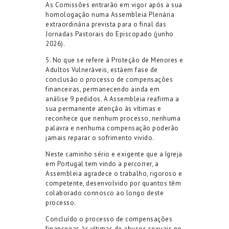
A
s
Co
missões entrarão em vigor após a sua
homologação
nu
ma Assembleia Plenária
extraordinária prevista para o final das
Jornadas Pastorais do Episcopado (junho
2026)
.
5
.
No que se refere à
Proteção de Menores e
Adultos Vulneráveis
, est
á
em fase de
conclusão o processo de compensações
financeiras,
permanecendo ainda em
análise 9 pedidos. A
Assembleia reafirma a
sua permanente atenção às vítimas
e
reconhece
que nenhum processo, nenhuma
palavra e nenhuma compensação poderão
jamais reparar o sofrimento vivido
.
Neste caminho sério e exigente que a Igreja
em Portugal tem vindo a percorrer
,
a
Assembleia agradece
o trabalho
,
rigoroso e
competente
,
desenvolvido
por
quantos
têm
colaborado
connosco ao longo deste
processo.
Concluído o processo de compensações
financeiras às vítimas de abusos sexuais no