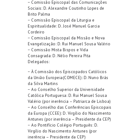
−
Comissão Episcopal
das
Comunicações
Sociais
: D. Alexandre Coutinho Lopes de
Brito Palma
−
Comissão Episcopal
da
Liturgia e
Espiritualidade
: D. José Manuel Garcia
Cordeiro
−
Comissão Episcopal
da
Missão e Nova
Evangelização
: D. Rui Manuel Sousa Valério
−
Comissão Mista
Bispos e Vida
Consagrada
: D. Nélio Pereira Pita
D
elegados:
−
À
Comissão dos Episcopados Católicos
da União Europeia
(COMECE): D. Nuno Brás
da Silva Martins
−
Ao
Conselho Superior da
U
niversidade
Católica Portuguesa
: D. Rui Manuel Sousa
Valério (por inerência – Patriarca de Lisboa)
−
Ao
Conselho das Conferências Episcopais
da Europa
(CCEE): D. Virgílio do Nascimento
Antunes (por inerência – Presidente da CEP)
−
Ao
Pontifício Colégio Português
: D.
Virgílio do Nascimento Antunes (por
inerência – Presidente da CEP)