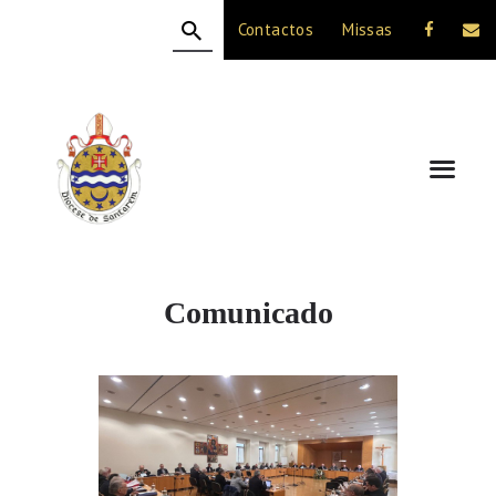
Contactos
Missas
HOME
A DIOCESE
CELEBRAÇÃO
VIDA CRISTÃ
NOTÍCIAS
JUBILEU 50 ANOS
Comunicado