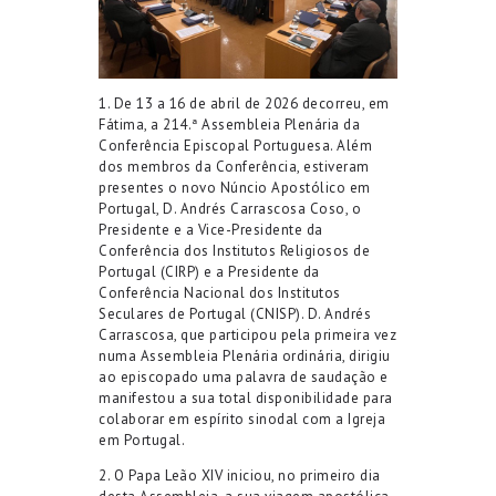
1.
De 13 a 16 de abril de 2026 decorreu, em
Fátima, a 214.ª Assembleia Plenária da
Conferência Episcopal Portuguesa
.
Além
dos membros da Conferência, estiveram
presentes o
novo
Núncio Apostólico
em
Portugal
,
D. Andrés Carrascosa Coso,
o
Presidente e a Vice-Presidente da
Conferência dos Institutos Religiosos de
Portugal (CIRP) e a Presidente da
Conferência Nacional dos Institutos
Seculares de Portugal (CNISP).
D. Andrés
Carrascosa, que
participou pela primeira vez
numa Assembleia Plenária ordinári
a
,
dirigiu
ao episcopado uma palavra de saudação e
manifestou a sua total disponibilidade para
colaborar em espírito sinodal com a Igreja
em Portugal.
2.
O
Papa Leão XIV
iniciou, no primeiro dia