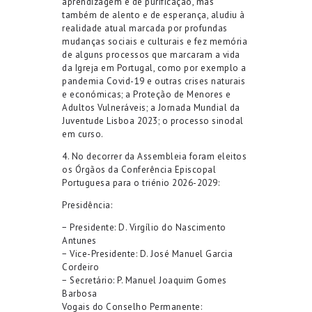
aprendizagem e de purificação, mas
também de alento e de esperança, aludiu
à
realidade atual marcada por profundas
mudanças sociais e culturais e fez memória
de alguns processos que marcaram a vida
da Igreja em Portugal
, como por exemplo a
pandemia Covid-19 e outras crises naturais
e económicas;
a Proteção de Menores e
Adultos Vulneráveis
; a Jornada Mundial da
Juventude Lisboa 2023;
o processo sinodal
em curso.
4
.
No decorrer da Assembleia
foram
eleitos
os
Ór
gãos
da Conferência Episcopal
Portuguesa
para o
triénio 202
6
-202
9
:
Presidência:
−
Presidente
: D. Virgílio do Nascimento
Antunes
−
Vice-Presidente
: D. José Manuel Garcia
Cordeiro
−
Secretário
: P. Manuel Joaquim Gomes
Barbosa
Vogais do Conselho Permanente: