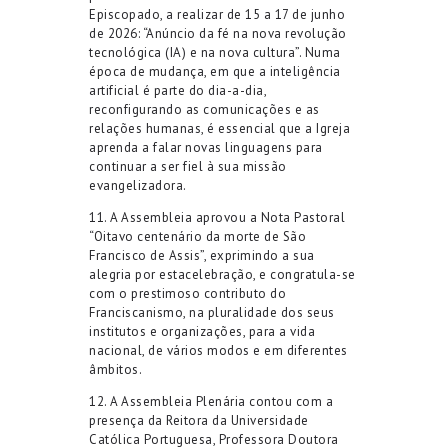
Episcopado
, a realizar de 15 a 17 de junho
de 2026: “
Anúncio da fé na nova revolução
tecnológica (IA) e na nova cultura
”.
N
uma
época
de mudança, em que
a inteligência
artificial é parte do dia-a-dia,
reconfigurando as comunicações e as
relações humanas, é essencial que a Igreja
aprenda a falar novas linguagens para
continuar a ser
fiel à sua missão
evangelizadora
.
1
1
.
A Assembleia aprovou a
Nota Pastoral
“Oitavo centenário da morte de São
Francisco de Assis”
, exprimindo a sua
alegria
por esta
celebração
,
e congratula-se
com o prestimoso contributo do
Franciscanismo
, na pluralidade dos seus
institutos e organizações, para a vida
nacional, de vários modos e em diferentes
âmbitos.
1
2
.
A Assembleia Plenária contou com a
presença da Reitora da
Universidade
Católica Portuguesa
,
Professora Doutora