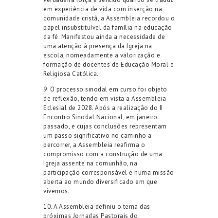
em experiência de vid
a c
om inserção na
comunidade cristã, a Assembleia
recordou o
papel insubstituível da família na educação
da fé
. Ma
nifestou
ainda
a necessidade de
uma atenção à
presença da Igreja na
escola, nomeadamente
a valorização e
formação
de docentes de Educação Moral e
Religiosa Católica
.
9
.
O
processo sinodal em curso
foi objeto
de reflexão, tendo em vista a Assembleia
Eclesial de 2028. Após a realização do II
Encontro Sinodal Nacional, em janeiro
passado, e cujas conclusões representam
um passo significativo no caminho a
percorrer, a Assembleia reafirma o
compromisso com a construção de uma
Igreja assente na comunhão, na
participação corresponsável e numa missão
aberta ao mundo diversificado em que
vivemos.
10
.
A Assembleia definiu o tema
das
próximas
Jornadas Pastorais do