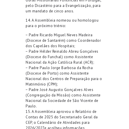
Obras Missionárias Pontifícias em Portugal,
pelo Dicastério para a Evangelização, para
um mandato de cinco anos.
1
4
. A Assembleia
nomeou
ou
homologou
para o próximo triénio:
−
Padre Ricardo Miguel Neves Madeira
(Diocese de Santarém) como Coordenador
dos Capelães dos Hospitais;
−
Padre Hélder Reinaldo Abreu Gonçalves
(Diocese do Funchal) como Assistente
Nacional da Ação Católica Rural (ACR);
−
Padre Paulo Jorge Barbosa da Rocha
(Diocese de Porto) como Assistente
Nacional dos Centros de Preparação para o
Matrimónio (CPM);
−
Padre José Augusto Gonçalves Alves
(Congregação da Missão) como Assistente
Nacional da Sociedade de São Vicente de
Paulo.
1
5
.
A Assembleia aprovou o
Relatório de
Contas de 2025
do
Secretariado Geral
da
CEP, o
Calendário de Atividades para
2026/2027
e acolheu informações,