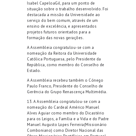
Isabel
Capeloa
Gil, para um ponto de
situação sobre o trabalho desenvolvido. Foi
destacada a missão da Universidade ao
serviço do bem comum
,
através de um
ensino de excelência
, e apresentados
projetos futuros orientados para a
formação das novas gerações.
A Assembleia congratul
ou
-se com a
nomeação da Reitora da
Universidade
Católica Portuguesa
, pelo Presidente da
República,
como membro d
o Conselho de
Estado.
A Assembleia recebeu também o
Cónego
Paulo Franco, Presidente do Conselho de
Gerência do
Grupo Renascença Multimédia
.
13. A Assembleia congratulou-se com a
nomeação do
Cardeal
Américo Manuel
Alves Aguiar
como membro do Dicastério
para os Leigos, a Família e a Vida e do
Padre
Manuel Augusto Lopes Ferreira
(Missionário
Comboniano
) como Diretor Nacional das