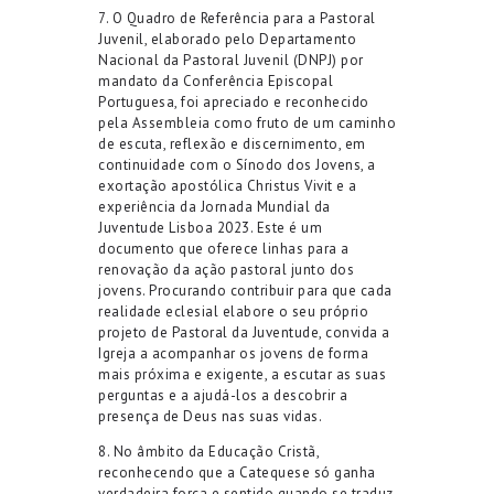
7
.
O
Quadro de Referência para a Pastoral
Juvenil
, elaborado pelo Departamento
Nacional da Pastoral Juvenil (DNPJ) por
mandato da Conferência Episcopal
Portuguesa, foi
apreciado e
reconhecido
pela Assembleia como fruto de um caminho
de escuta, reflexão e discernimento, em
continuidade com o Sínodo dos Jovens, a
exortação apostólica
Christus
Vivit
e a
experiência da Jornada Mundial da
Juventude Lisboa 2023.
Este é um
documento que
oferece
linhas para a
renovação da ação pastoral junto dos
jovens
. P
rocurando contribuir para que cada
realidade eclesial elabore o seu próprio
projeto de Pastoral
da Juventude
, convid
a
a
Igreja a acompanh
ar os jovens
de forma
mais próxima e exigente, a escutar as suas
perguntas e a ajudá-los a descobrir a
presença de Deus nas suas vidas.
8
.
No âmbito da
Educação Cristã
,
r
econhecendo que a
C
atequese só ganha
verdadeira força e sentido quando se traduz