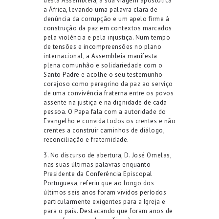
desta Assembleia, a sua
viagem apostólica
a África
, levando uma palavra clara de
denúncia da corrupção e um apelo firme à
construção da paz em contextos marcados
pela violência e pela injustiça.
N
um tempo
de tensões e incompreensões no plano
internacional, a Assembleia
manifesta
plena comunhão
e solidariedade
com o
Santo Padre
e
acolhe o seu testemunho
corajoso
como peregrino da paz
ao serviço
de
uma
convivência
fraterna entre os povos
assente na justiça
e
na dignidade de cada
pessoa.
O
Papa
fala com a autoridade do
Evangelho e convida
todos os
crentes e não
crentes a construir caminhos de diálogo,
reconciliação e
fraternidade
.
3.
No
discurso de abertura
, D. José Ornelas,
nas suas últimas palavras enquanto
Presidente da Conferência Episcopal
Portuguesa,
referiu que ao longo dos
últimos seis anos foram vividos períodos
particularmente exigentes para a Igreja e
para o país. Destacando que foram anos de