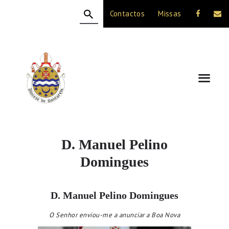
Contactos
Missas
HOME
A DIOCESE
CELEBRAÇÃO
VIDA CRISTÃ
NOTÍCIAS
JUBILEU 50 ANOS
D. Manuel Pelino
Domingues
D. Manuel Pelino Domingues
O Senhor enviou-me a anunciar a Boa Nova