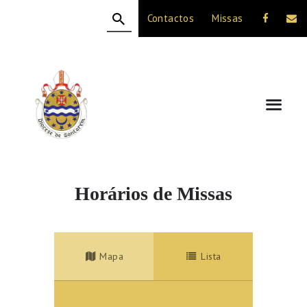
Contactos
Missas
HOME
A DIOCESE
CELEBRAÇÃO
VIDA CRISTÃ
NOTÍCIAS
JUBILEU 50 ANOS
Horários de Missas
Mapa
Lista