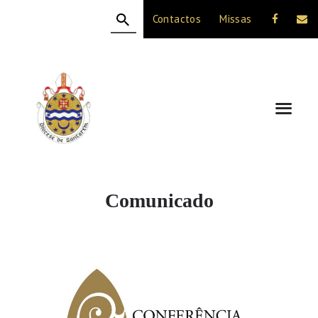
Contactos
Missas
HOME
A DIOCESE
CELEBRAÇÃO
VIDA CRISTÃ
NOTÍCIAS
JUBILEU 50 ANOS
Comunicado